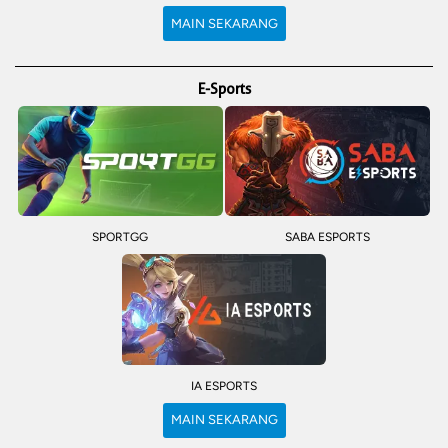
E-Sports
SPORTGG
SABA ESPORTS
IA ESPORTS