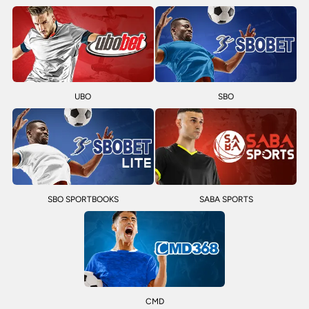
UBO
SBO
SBO SPORTBOOKS
SABA SPORTS
CMD