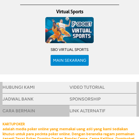
Virtual Sports
SBO VIRTUAL SPORTS
HUBUNGI KAMI
VIDEO TUTORIAL
JADWAL BANK
SPONSORSHIP
CARA BERMAIN
LINK ALTERNATIF
KARTUPOKER
adalah media poker online yang memakai uang asli yang kami sediakan
khusus untuk para pecinta poker online. Dengan beraneka ragam permainan
seperti Texas Poker, Domino Dealer, Bandar Ceme, Ceme Keliling, Dominobet,